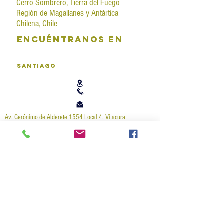
Cerro Sombrero, Tierra del Fuego
Región de Magallanes y Antártica
Chilena, Chile
encuéntranos en
santiago
Av. Gerónimo de Alderete 1554 Local 4, Vitacura
2 22112364
santiago@elemporioaustral.cl
http://vitacura.emporioaustral.com/
concón
Las Pelargonias 842, Local 5,
StripCenter Open Montemar,
Bosques de Montemar