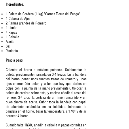
Ingredientes
:
1 Paleta de Cordero (1 kg) "Carnes Tierra del Fuego"
1 Cabeza de Ajos
2 Ramas grandes de Romero
1 Limón
4 Papas
1 Cebolla
Aceite
Sal
Pimienta
Paso a paso:
Calentar el horno a máxima potencia. Salpimentar la
paleta, previamente marcada en 3-4 trozos. En la bandeja
del horno, poner unos cuantos trozos de romero y unos
ajos enteros (sin pelar, y a los que hay que darles un
golpe con la palma de la mano previamente). Colocar la
paleta de cordero sobre esto, y encima añadir el resto del
romero, 3-4 ajos, la corteza de un limón encurtido y un
buen chorro de aceite. Cubrir toda la bandeja con papel
de aluminio sellándola en su totalidad. Introducir la
bandeja en el horno, bajar la temperatura a 170º y dejar
hornear 4 horas.
Cuando falte 1h30, añadir la cebolla y papas cortadas en