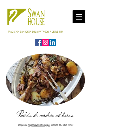
TRADICIÓN GANADERA EN LA PATAGONIA DESDE 1895
Paleta de cordero al horno
Imagen de
migrandivesion.blogspot
y receta de
Jamie Oliver